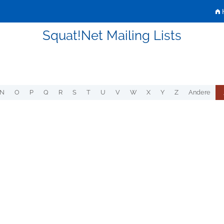
H
Squat!Net Mailing Lists
N
O
P
Q
R
S
T
U
V
W
X
Y
Z
Andere