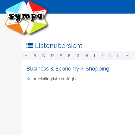
Listenübersicht
A
B
C
D
E
F
G
H
I
J
K
L
M
Business & Economy / Shopping
Keine Mailingliste verfügbar.