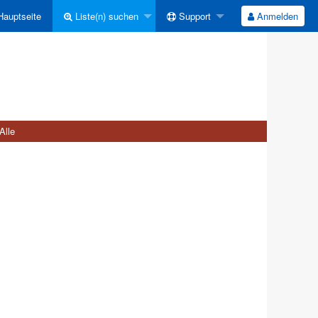
auptseite
Liste(n) suchen
Support
Anmelden
Alle